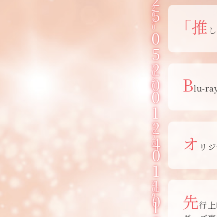
2
5
0
「推
2
0
し
0
5
2
2
0
0
B
2
0
lu-
0
1
2
2
0
4
オ
2
0
リジ
0
1
1
2
01
0
先
9
1
行上