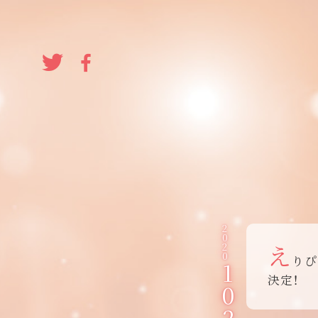
2
0
え
2
0
りぴ
1
決定！
0
2