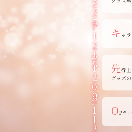
2
グッズ事
2
5
2
01
キ
9
1
ャラ
2
1
20
5
19
1
先
行上
2
グッズの
0
9
20
19
1
O
Pテー
1
2